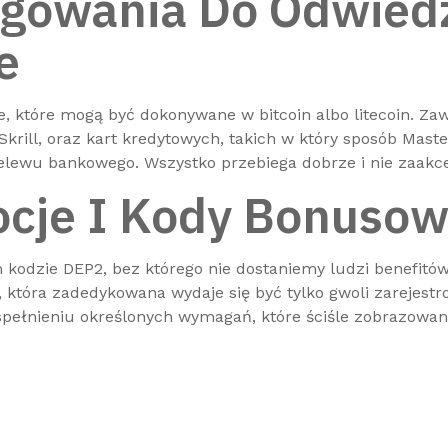
ogowania Do Odwied
e
, które mogą być dokonywane w bitcoin albo litecoin. Zaw
krill, oraz kart kredytowych, takich w który sposób Mast
zelewu bankowego. Wszystko przebiega dobrze i nie zaakc
ocje I Kody Bonuso
kodzie DEP2, bez którego nie dostaniemy ludzi benefitów
 która zadedykowana wydaje się być tylko gwoli zarejestr
ełnieniu określonych wymagań, które ściśle zobrazowane 
At Beach Marine Heating Solutions, we specialize in